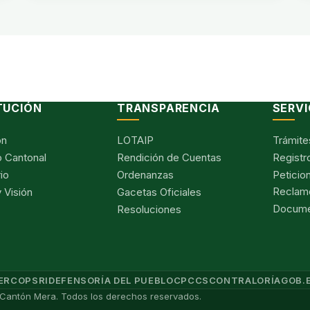
TUCIÓN
TRANSPARENCIA
SERVI
ón
LOTAIP
Trámite
 Cantonal
Rendición de Cuentas
Registr
io
Ordenanzas
Peticio
Reclam
 Visión
Gacetas Oficiales
Documen
Resoluciones
ERCOP
SRI
DEFENSORÍA DEL PUEBLO
CPCCS
CONTRALORÍA
GOB.
Cantón Mera. Todos los derechos reservados.