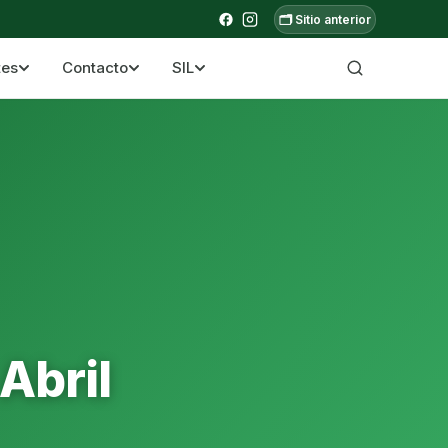
🗂️ Sitio anterior
tes
Contacto
SIL
a ecuatoriana
Abril