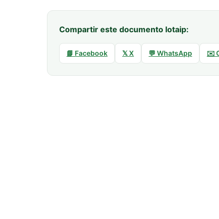
Compartir este documento lotaip:
📘 Facebook
𝕏 X
💬 WhatsApp
✉️ 