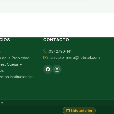
CIOS
CONTACTO
(03) 2790-141
s
municipio_mera@hotmail.com
o de la Propiedad
nes, Quejas y
os
tos institucionales
EC
🗂️ Sitio anterior