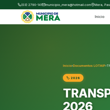
(03) 2790-141
municipio_mera@hotmail.com
Mera, Pa
Inicio
Gobierno Autónomo Descentralizado Municipal
Inicio
›
Documentos LOTAIP
›
T
🏷️ 2026
TRANSPA
2026