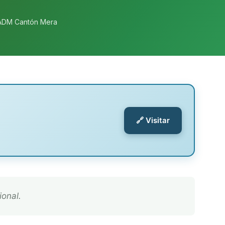
ADM Cantón Mera
🔗 Visitar
ional.