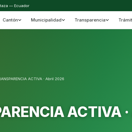
staza — Ecuador
Cantón
Municipalidad
Transparencia
Trámi
 del Cantón Mera
Cantón Mera · Pastaza · Llanganates y Amazoní
RANSPARENCIA ACTIVA · Abril 2026
RENCIA ACTIVA · 