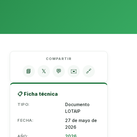
COMPARTIR
📘
𝕏
💬
✉️
🔗
📋 Ficha técnica
TIPO:
Documento
LOTAIP
FECHA:
27 de mayo de
2026
AÑO:
2026