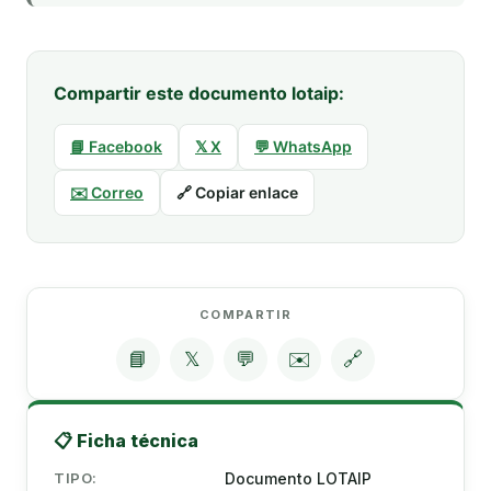
Compartir este documento lotaip:
📘 Facebook
𝕏 X
💬 WhatsApp
✉️ Correo
🔗 Copiar enlace
COMPARTIR
📘
𝕏
💬
✉️
🔗
📋 Ficha técnica
TIPO:
Documento LOTAIP