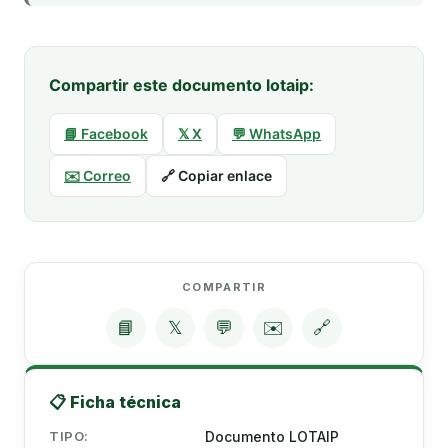
Compartir este documento lotaip:
📘 Facebook
𝕏 X
💬 WhatsApp
✉️ Correo
🔗 Copiar enlace
COMPARTIR
📘
𝕏
💬
✉️
🔗
📋 Ficha técnica
TIPO:
Documento LOTAIP