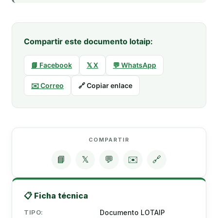
Compartir este documento lotaip:
📘 Facebook
𝕏 X
💬 WhatsApp
✉️ Correo
🔗 Copiar enlace
COMPARTIR
📘
𝕏
💬
✉️
🔗
📋 Ficha técnica
TIPO:
Documento LOTAIP