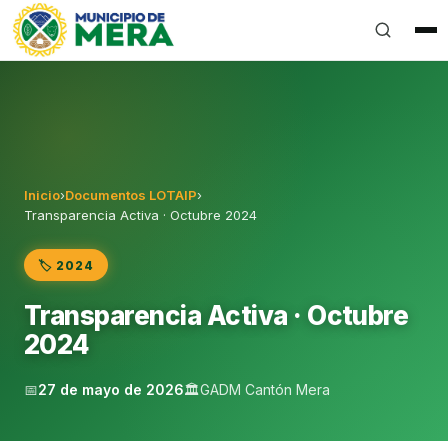
Gobierno Autónomo Descentralizado Municipal del Can
Inicio
›
Documentos LOTAIP
›
Transparencia Activa · Octubre 2024
🏷️ 2024
Transparencia Activa · Octubre
2024
📅
27 de mayo de 2026
🏛️
GADM Cantón Mera