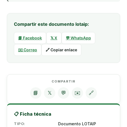
Compartir este documento lotaip:
📘 Facebook
𝕏 X
💬 WhatsApp
✉️ Correo
🔗 Copiar enlace
COMPARTIR
📘
𝕏
💬
✉️
🔗
📋 Ficha técnica
TIPO:
Documento LOTAIP