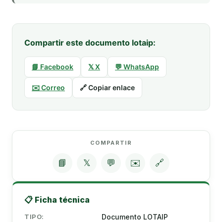
Compartir este documento lotaip:
📘 Facebook
𝕏 X
💬 WhatsApp
✉️ Correo
🔗 Copiar enlace
COMPARTIR
📘
𝕏
💬
✉️
🔗
📋 Ficha técnica
TIPO:
Documento LOTAIP