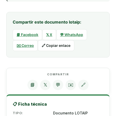
Compartir este documento lotaip:
📘 Facebook
𝕏 X
💬 WhatsApp
✉️ Correo
🔗 Copiar enlace
COMPARTIR
📘
𝕏
💬
✉️
🔗
📋 Ficha técnica
TIPO:
Documento LOTAIP