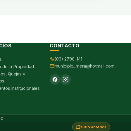
CIOS
CONTACTO
(03) 2790-141
s
municipio_mera@hotmail.com
o de la Propiedad
nes, Quejas y
os
tos institucionales
EC
🗂️ Sitio anterior