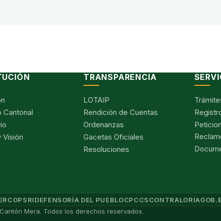
TUCIÓN
TRANSPARENCIA
SERVI
ón
LOTAIP
Trámite
 Cantonal
Rendición de Cuentas
Registr
io
Ordenanzas
Peticio
Reclam
 Visión
Gacetas Oficiales
Documen
Resoluciones
ERCOP
SRI
DEFENSORÍA DEL PUEBLO
CPCCS
CONTRALORÍA
GOB.
Cantón Mera. Todos los derechos reservados.