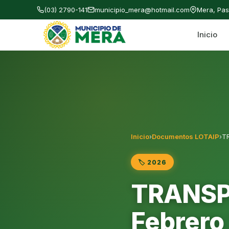
(03) 2790-141
municipio_mera@hotmail.com
Mera, Pa
Inicio
Gobierno Autónomo Descentralizado Municipal
Inicio
›
Documentos LOTAIP
›
T
🏷️ 2026
TRANSP
Febrero