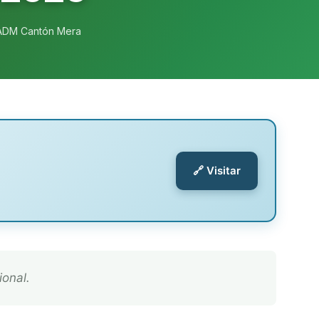
ADM Cantón Mera
🔗 Visitar
ional.