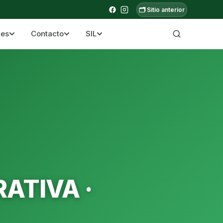
🗂️ Sitio anterior
tes
Contacto
SIL
a ecuatoriana
ATIVA ·