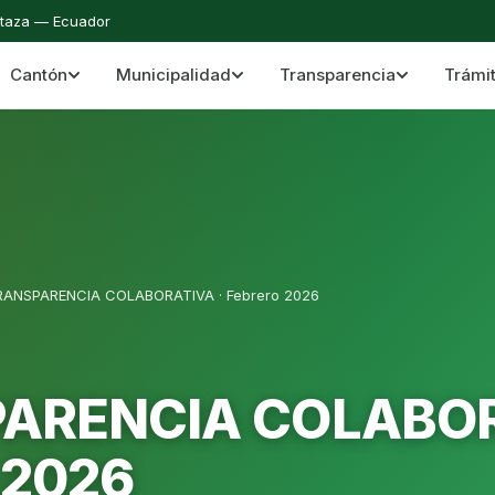
staza — Ecuador
Cantón
Municipalidad
Transparencia
Trámi
 del Cantón Mera
Cantón Mera · Pastaza · Llanganates y Amazoní
RANSPARENCIA COLABORATIVA · Febrero 2026
ARENCIA COLABOR
 2026