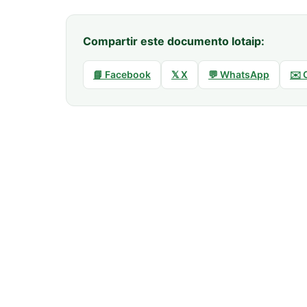
Compartir este documento lotaip:
📘 Facebook
𝕏 X
💬 WhatsApp
✉️ 