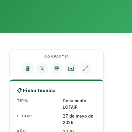
COMPARTIR
📘
𝕏
💬
✉️
🔗
📋 Ficha técnica
TIPO:
Documento
LOTAIP
FECHA:
27 de mayo de
2026
AÑO:
2026