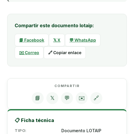
Compartir este documento lotaip:
📘 Facebook
𝕏 X
💬 WhatsApp
✉️ Correo
🔗 Copiar enlace
COMPARTIR
📘
𝕏
💬
✉️
🔗
📋 Ficha técnica
TIPO:
Documento LOTAIP