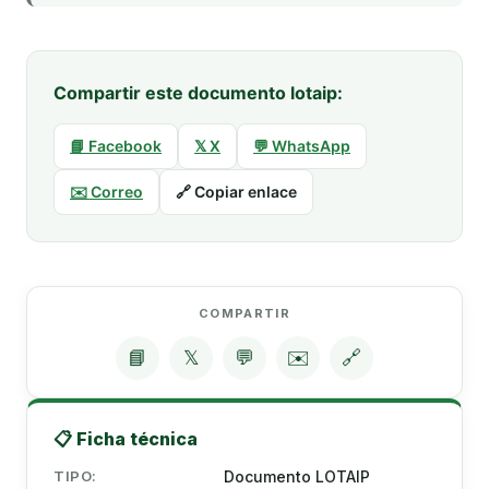
Compartir este documento lotaip:
📘 Facebook
𝕏 X
💬 WhatsApp
✉️ Correo
🔗 Copiar enlace
COMPARTIR
📘
𝕏
💬
✉️
🔗
📋 Ficha técnica
TIPO:
Documento LOTAIP