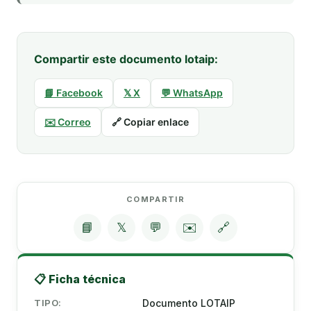
Compartir este documento lotaip:
📘 Facebook
𝕏 X
💬 WhatsApp
✉️ Correo
🔗 Copiar enlace
COMPARTIR
📘
𝕏
💬
✉️
🔗
📋 Ficha técnica
TIPO:
Documento LOTAIP