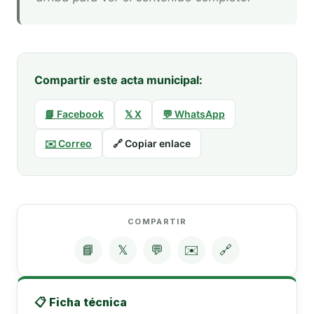
Compartir este acta municipal:
📘 Facebook
𝕏 X
💬 WhatsApp
✉️ Correo
🔗 Copiar enlace
COMPARTIR
📘
𝕏
💬
✉️
🔗
📋 Ficha técnica