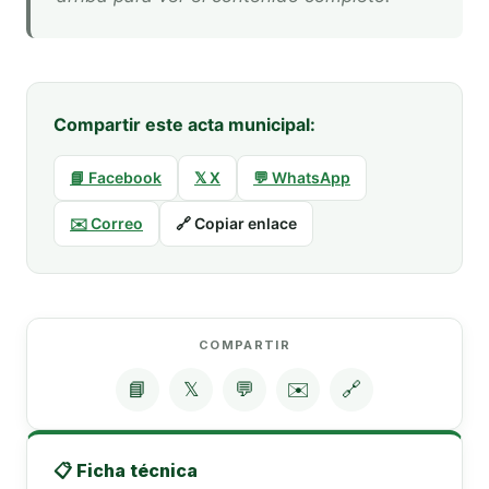
Compartir este acta municipal:
📘 Facebook
𝕏 X
💬 WhatsApp
✉️ Correo
🔗 Copiar enlace
COMPARTIR
📘
𝕏
💬
✉️
🔗
📋 Ficha técnica