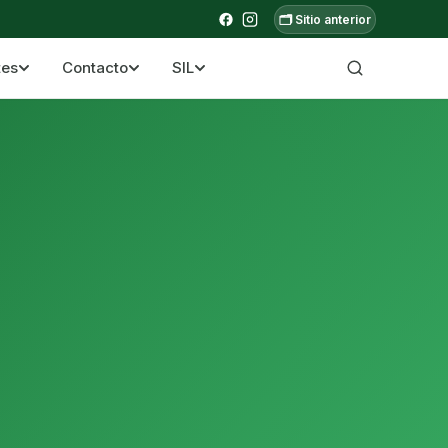
🗂️ Sitio anterior
tes
Contacto
SIL
a ecuatoriana