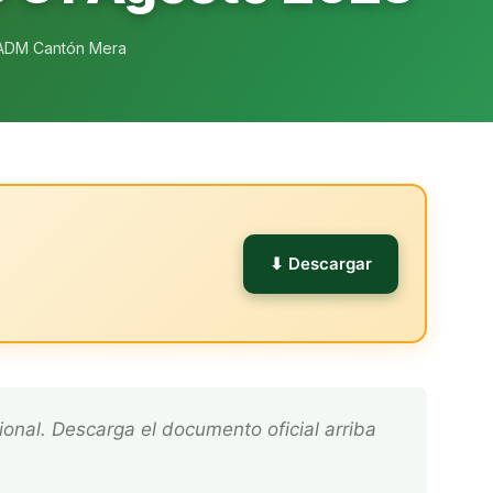
ADM Cantón Mera
l
⬇ Descargar