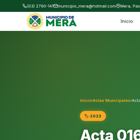
(03) 2790-141
municipio_mera@hotmail.com
Mera, Pa
Inicio
Gobierno Autónomo Descentralizado Municipal
Inicio
›
Actas Municipales
›
Act
🏷️ 2023
Acta 01