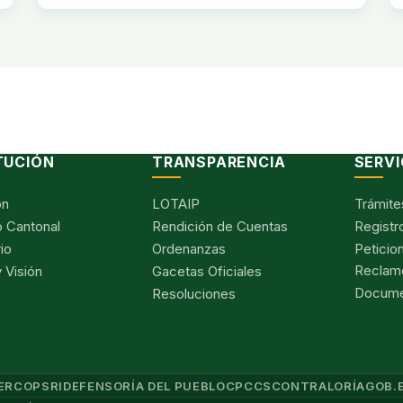
TUCIÓN
TRANSPARENCIA
SERVI
ón
LOTAIP
Trámite
 Cantonal
Rendición de Cuentas
Registr
io
Ordenanzas
Peticio
Reclam
 Visión
Gacetas Oficiales
Documen
Resoluciones
ERCOP
SRI
DEFENSORÍA DEL PUEBLO
CPCCS
CONTRALORÍA
GOB.