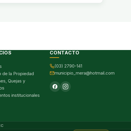
CIOS
CONTACTO
(03) 2790-141
s
municipio_mera@hotmail.com
o de la Propiedad
nes, Quejas y
os
tos institucionales
EC