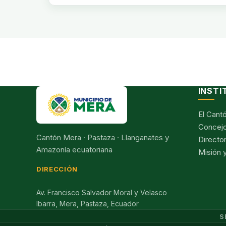
INSTI
El Cant
Concejo
Cantón Mera · Pastaza · Llanganates y
Director
Amazonía ecuatoriana
Misión y
DIRECCIÓN
Av. Francisco Salvador Moral y Velasco
Ibarra, Mera, Pastaza, Ecuador
S