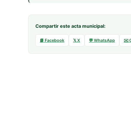
Compartir este acta municipal:
📘 Facebook
𝕏 X
💬 WhatsApp
✉️ 