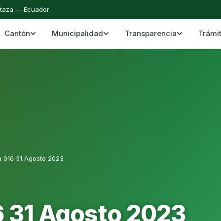
staza — Ecuador
Cantón
Municipalidad
Transparencia
Trámi
 del Cantón Mera
Cantón Mera · Pastaza · Llanganates y Amazoní
a 016 31 Agosto 2023
6 31 Agosto 2023