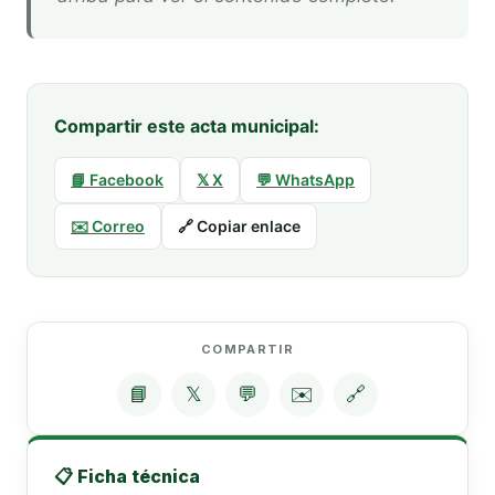
Compartir este acta municipal:
📘 Facebook
𝕏 X
💬 WhatsApp
✉️ Correo
🔗 Copiar enlace
COMPARTIR
📘
𝕏
💬
✉️
🔗
📋 Ficha técnica