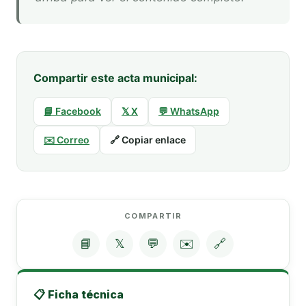
Compartir este acta municipal:
📘 Facebook
𝕏 X
💬 WhatsApp
✉️ Correo
🔗 Copiar enlace
COMPARTIR
📘
𝕏
💬
✉️
🔗
📋 Ficha técnica