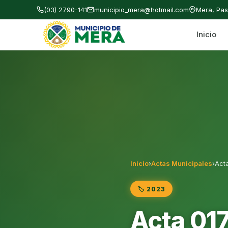
(03) 2790-141
municipio_mera@hotmail.com
Mera, Pa
Inicio
Gobierno Autónomo Descentralizado Municipal
Inicio
›
Actas Municipales
›
Act
🏷️ 2023
Acta 01