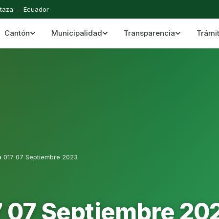
staza — Ecuador
Cantón
Municipalidad
Transparencia
Trámi
 del Cantón Mera
Cantón Mera · Pastaza · Llanganates y Amazoní
a 017 07 Septiembre 2023
7 07 Septiembre 20