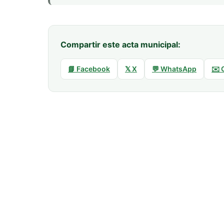
Compartir este acta municipal:
📘 Facebook
𝕏 X
💬 WhatsApp
✉️ 