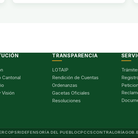
TUCIÓN
TRANSPARENCIA
SERVI
ón
LOTAIP
Trámite
 Cantonal
Rendición de Cuentas
Registr
io
Ordenanzas
Peticio
Reclam
 Visión
Gacetas Oficiales
Documen
Resoluciones
ERCOP
SRI
DEFENSORÍA DEL PUEBLO
CPCCS
CONTRALORÍA
GOB.