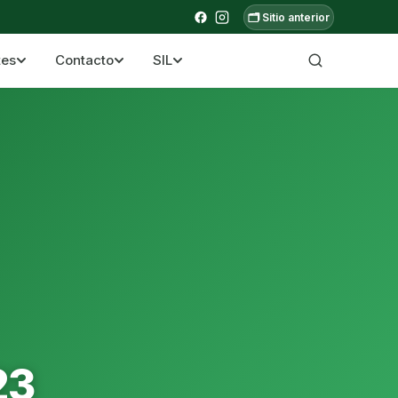
🗂️ Sitio anterior
tes
Contacto
SIL
a ecuatoriana
23