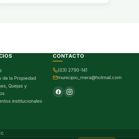
CIOS
CONTACTO
(03) 2790-141
s
municipio_mera@hotmail.com
o de la Propiedad
nes, Quejas y
os
tos institucionales
EC