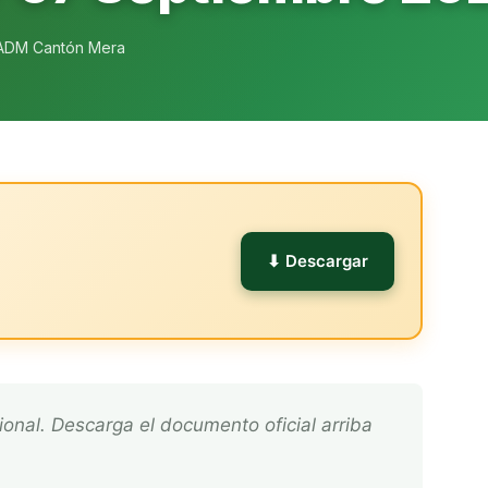
ADM Cantón Mera
l
⬇ Descargar