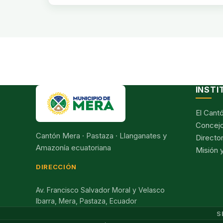
INSTI
El Cant
Concejo
Cantón Mera · Pastaza · Llanganates y
Director
Amazonía ecuatoriana
Misión y
DIRECCIÓN
Av. Francisco Salvador Moral y Velasco
Ibarra, Mera, Pastaza, Ecuador
S