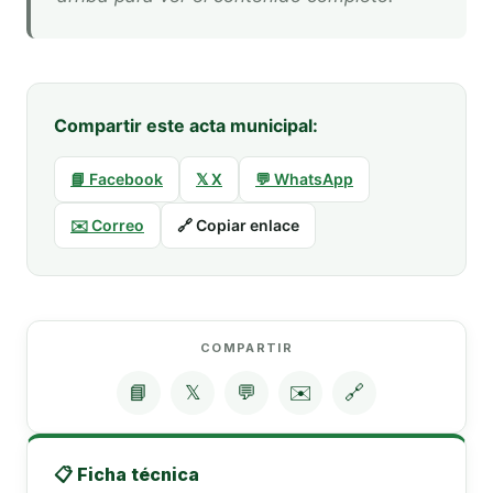
Compartir este acta municipal:
📘 Facebook
𝕏 X
💬 WhatsApp
✉️ Correo
🔗 Copiar enlace
COMPARTIR
📘
𝕏
💬
✉️
🔗
📋 Ficha técnica