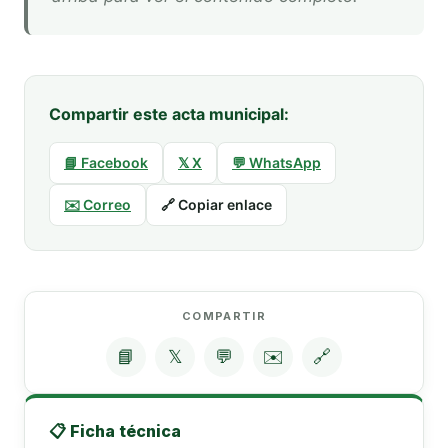
Compartir este acta municipal:
📘 Facebook
𝕏 X
💬 WhatsApp
✉️ Correo
🔗 Copiar enlace
COMPARTIR
📘
𝕏
💬
✉️
🔗
📋 Ficha técnica