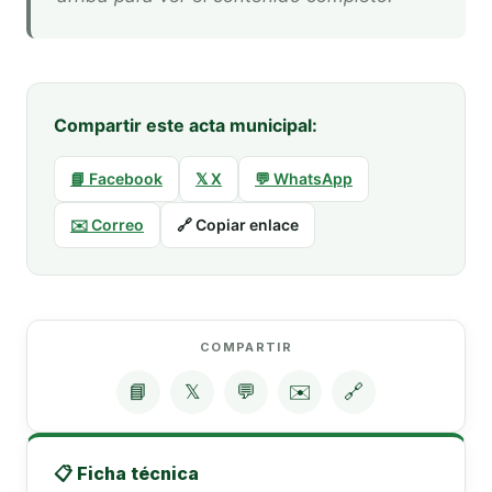
Compartir este acta municipal:
📘 Facebook
𝕏 X
💬 WhatsApp
✉️ Correo
🔗 Copiar enlace
COMPARTIR
📘
𝕏
💬
✉️
🔗
📋 Ficha técnica