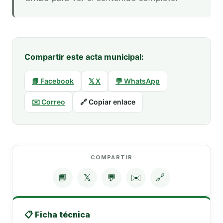
Compartir este acta municipal:
📘 Facebook
𝕏 X
💬 WhatsApp
✉️ Correo
🔗 Copiar enlace
COMPARTIR
📘
𝕏
💬
✉️
🔗
📋 Ficha técnica