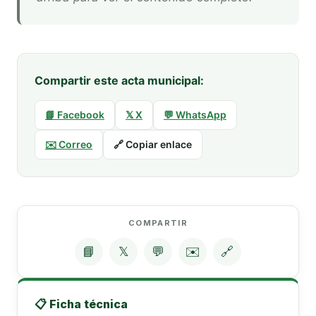
Compartir este acta municipal:
📘 Facebook
𝕏 X
💬 WhatsApp
✉️ Correo
🔗 Copiar enlace
COMPARTIR
📘
𝕏
💬
✉️
🔗
📋 Ficha técnica