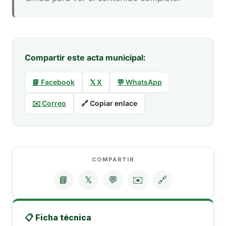
Compartir este acta municipal:
📘 Facebook
𝕏 X
💬 WhatsApp
✉️ Correo
🔗 Copiar enlace
COMPARTIR
📘
𝕏
💬
✉️
🔗
📋 Ficha técnica