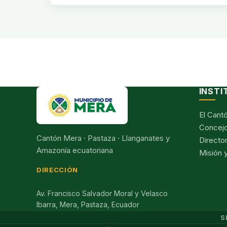
INSTI
El Cant
Concejo
Cantón Mera · Pastaza · Llanganates y
Director
Amazonía ecuatoriana
Misión y
DIRECCIÓN
Av. Francisco Salvador Moral y Velasco
Ibarra, Mera, Pastaza, Ecuador
S