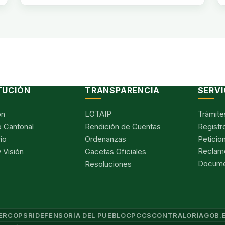
TUCIÓN
TRANSPARENCIA
SERVI
ón
LOTAIP
Trámite
 Cantonal
Rendición de Cuentas
Registr
io
Ordenanzas
Peticio
Reclam
 Visión
Gacetas Oficiales
Documen
Resoluciones
ERCOP
SRI
DEFENSORÍA DEL PUEBLO
CPCCS
CONTRALORÍA
GOB.