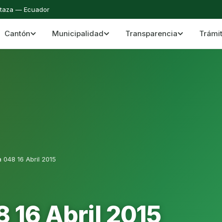
staza — Ecuador
Cantón
Municipalidad
Transparencia
Trámi
 del Cantón Mera
Cantón Mera · Pastaza · Llanganates y Amazoní
 048 16 Abril 2015
 16 Abril 2015