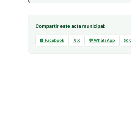
Compartir este acta municipal:
📘 Facebook
𝕏 X
💬 WhatsApp
✉️ 