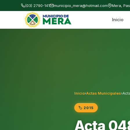
(03) 2790-141
municipio_mera@hotmail.com
Mera, Pa
Inicio
Gobierno Autónomo Descentralizado Municipal
Inicio
›
Actas Municipales
›
Acta
🏷️ 2015
Acta 048