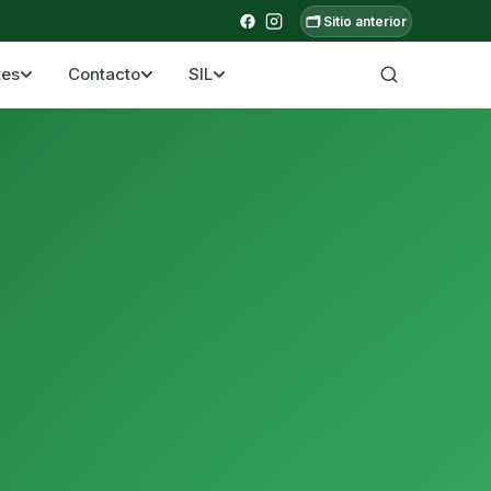
🗂️ Sitio anterior
tes
Contacto
SIL
a ecuatoriana