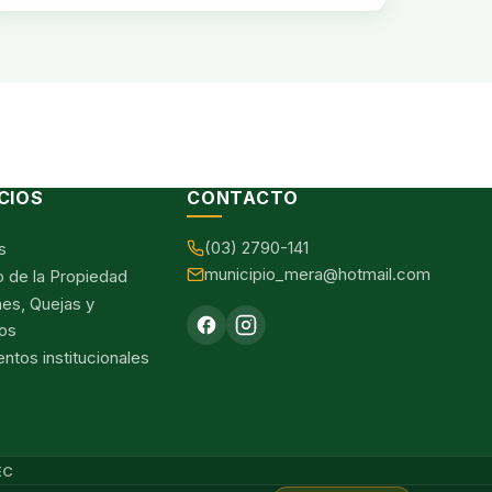
CIOS
CONTACTO
(03) 2790-141
s
municipio_mera@hotmail.com
o de la Propiedad
nes, Quejas y
os
tos institucionales
EC