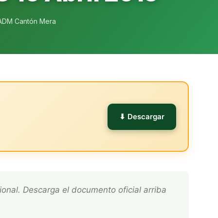
ADM Cantón Mera
l
⬇ Descargar