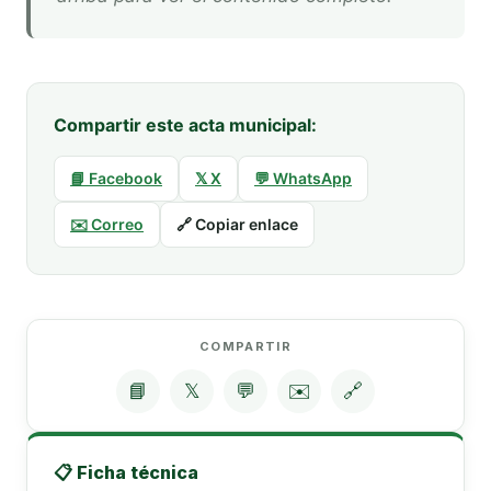
Compartir este acta municipal:
📘 Facebook
𝕏 X
💬 WhatsApp
✉️ Correo
🔗 Copiar enlace
COMPARTIR
📘
𝕏
💬
✉️
🔗
📋 Ficha técnica