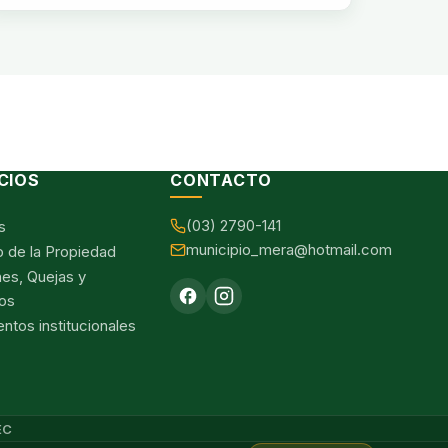
CIOS
CONTACTO
(03) 2790-141
s
municipio_mera@hotmail.com
o de la Propiedad
nes, Quejas y
os
tos institucionales
EC