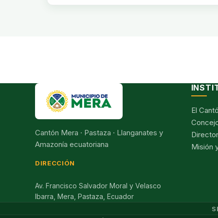
INSTI
El Cant
Concejo
Cantón Mera · Pastaza · Llanganates y
Director
Amazonía ecuatoriana
Misión y
DIRECCIÓN
Av. Francisco Salvador Moral y Velasco
Ibarra, Mera, Pastaza, Ecuador
S