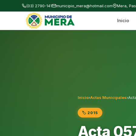
(03) 2790-141
municipio_mera@hotmail.com
Mera, Pa
Inicio
Gobierno Autónomo Descentralizado Municipal
Inicio
›
Actas Municipales
›
Act
🏷️ 2015
Acta 05