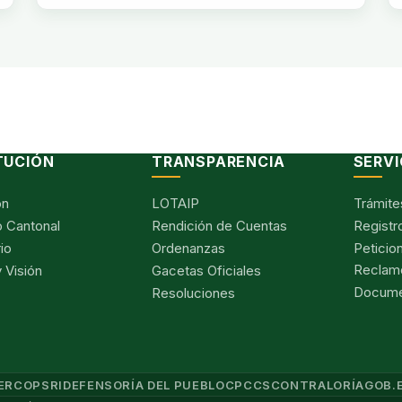
TUCIÓN
TRANSPARENCIA
SERVI
ón
LOTAIP
Trámite
 Cantonal
Rendición de Cuentas
Registr
io
Ordenanzas
Peticio
Reclam
 Visión
Gacetas Oficiales
Documen
Resoluciones
ERCOP
SRI
DEFENSORÍA DEL PUEBLO
CPCCS
CONTRALORÍA
GOB.