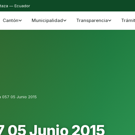
staza — Ecuador
Cantón
Municipalidad
Transparencia
Trámi
 del Cantón Mera
Cantón Mera · Pastaza · Llanganates y Amazoní
a 057 05 Junio 2015
7 05 Junio 2015