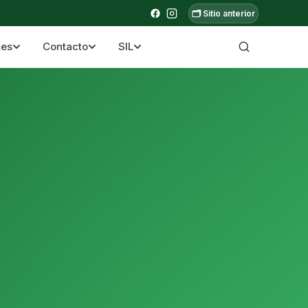
🗂️ Sitio anterior
tes
Contacto
SIL
a ecuatoriana