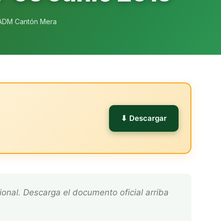
ADM Cantón Mera
l
⬇ Descargar