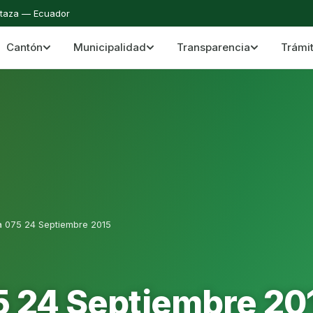
staza — Ecuador
Cantón
Municipalidad
Transparencia
Trámi
 del Cantón Mera
Cantón Mera · Pastaza · Llanganates y Amazoní
a 075 24 Septiembre 2015
5 24 Septiembre 20