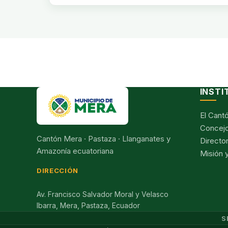
INSTI
El Cant
Concejo
Cantón Mera · Pastaza · Llanganates y
Director
Amazonía ecuatoriana
Misión y
DIRECCIÓN
Av. Francisco Salvador Moral y Velasco
Ibarra, Mera, Pastaza, Ecuador
S