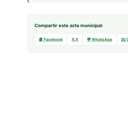
Compartir este acta municipal:
📘 Facebook
𝕏 X
💬 WhatsApp
✉️ 