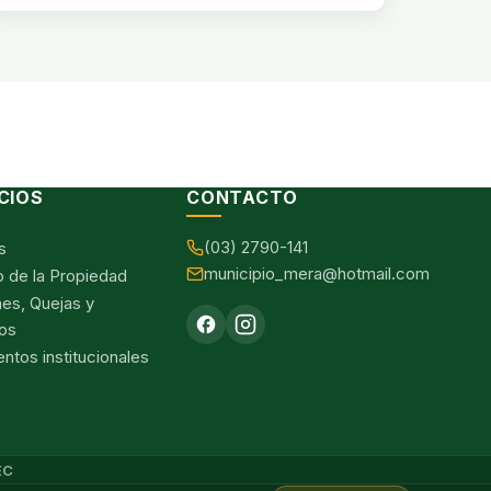
CIOS
CONTACTO
(03) 2790-141
s
municipio_mera@hotmail.com
o de la Propiedad
nes, Quejas y
os
tos institucionales
EC