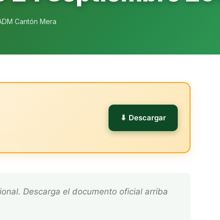
ADM Cantón Mera
l
⬇ Descargar