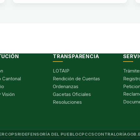
TUCIÓN
TRANSPARENCIA
SERVI
ón
LOTAIP
Trámite
 Cantonal
Rendición de Cuentas
Registr
io
Ordenanzas
Peticio
Reclam
 Visión
Gacetas Oficiales
Documen
Resoluciones
ERCOP
SRI
DEFENSORÍA DEL PUEBLO
CPCCS
CONTRALORÍA
GOB.