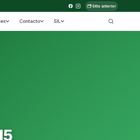
🗂️ Sitio anterior
tes
Contacto
SIL
a ecuatoriana
15