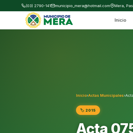
(03) 2790-141
municipio_mera@hotmail.com
Mera, Pa
Inicio
Gobierno Autónomo Descentralizado Municipal
Inicio
›
Actas Municipales
›
Act
🏷️ 2015
Acta 07