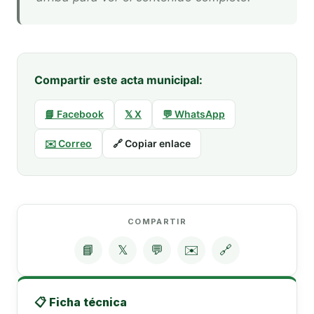
Compartir este acta municipal:
📘 Facebook
𝕏 X
💬 WhatsApp
✉️ Correo
🔗 Copiar enlace
COMPARTIR
📘
𝕏
💬
✉️
🔗
📋 Ficha técnica