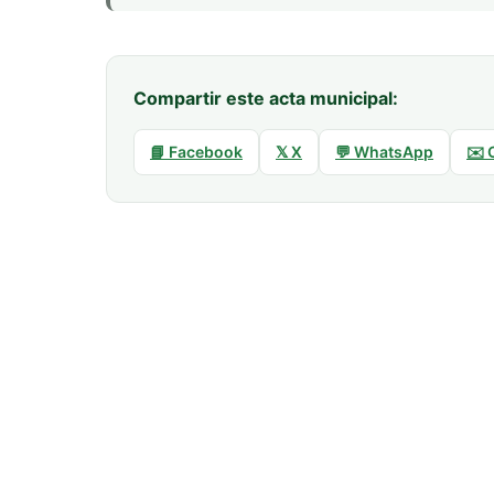
Compartir este acta municipal:
📘 Facebook
𝕏 X
💬 WhatsApp
✉️ 