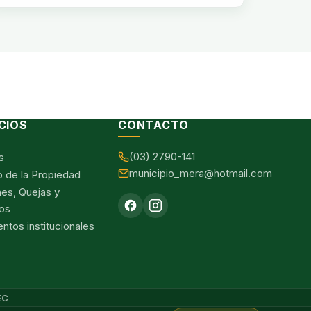
CIOS
CONTACTO
(03) 2790-141
s
municipio_mera@hotmail.com
o de la Propiedad
nes, Quejas y
os
tos institucionales
EC