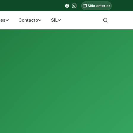
🗂️ Sitio anterior
tes
Contacto
SIL
a ecuatoriana