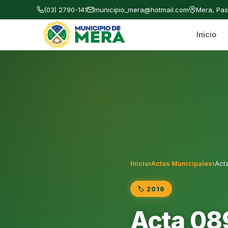
(03) 2790-141
municipio_mera@hotmail.com
Mera, Pa
Inicio
Gobierno Autónomo Descentralizado Municipal
Inicio
›
Actas Municipales
›
Act
🏷️ 2016
Acta 08