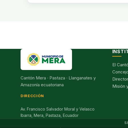
INSTI
El Cant
Concejo
Cantón Mera · Pastaza · Llanganates y
Director
Amazonía ecuatoriana
Misión y
DIRECCIÓN
Av. Francisco Salvador Moral y Velasco
Ibarra, Mera, Pastaza, Ecuador
S