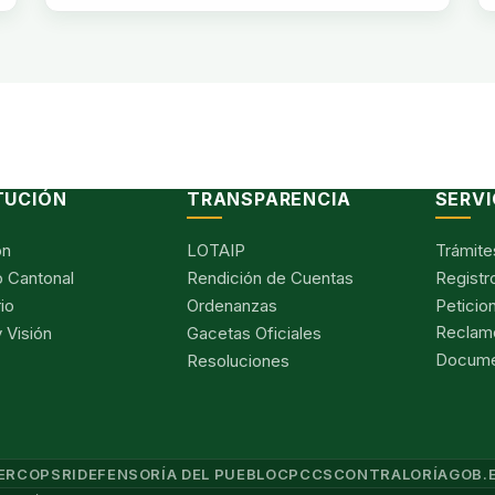
TUCIÓN
TRANSPARENCIA
SERVI
ón
LOTAIP
Trámite
 Cantonal
Rendición de Cuentas
Registr
io
Ordenanzas
Peticio
Reclam
 Visión
Gacetas Oficiales
Documen
Resoluciones
ERCOP
SRI
DEFENSORÍA DEL PUEBLO
CPCCS
CONTRALORÍA
GOB.