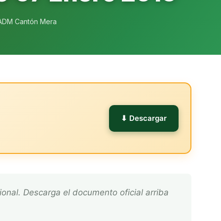
ADM Cantón Mera
l
⬇ Descargar