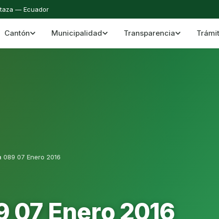
staza — Ecuador
Cantón
Municipalidad
Transparencia
Trámi
 del Cantón Mera
Cantón Mera · Pastaza · Llanganates y Amazoní
a 089 07 Enero 2016
9 07 Enero 2016