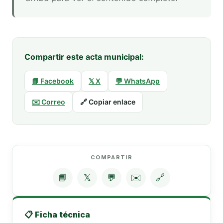
Compartir este acta municipal:
📘 Facebook
𝕏 X
💬 WhatsApp
✉️ Correo
🔗 Copiar enlace
COMPARTIR
📘
𝕏
💬
✉️
🔗
📋 Ficha técnica