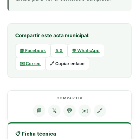
Compartir este acta municipal:
📘 Facebook
𝕏 X
💬 WhatsApp
✉️ Correo
🔗 Copiar enlace
COMPARTIR
📘
𝕏
💬
✉️
🔗
📋 Ficha técnica