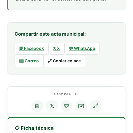
Compartir este acta municipal:
📘 Facebook
𝕏 X
💬 WhatsApp
✉️ Correo
🔗 Copiar enlace
COMPARTIR
📘
𝕏
💬
✉️
🔗
📋 Ficha técnica