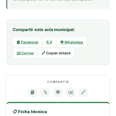
Compartir este acta municipal:
📘 Facebook
𝕏 X
💬 WhatsApp
✉️ Correo
🔗 Copiar enlace
COMPARTIR
📘
𝕏
💬
✉️
🔗
📋 Ficha técnica