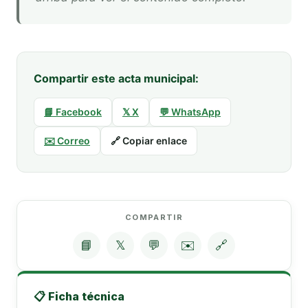
Compartir este acta municipal:
📘 Facebook
𝕏 X
💬 WhatsApp
✉️ Correo
🔗 Copiar enlace
COMPARTIR
📘
𝕏
💬
✉️
🔗
📋 Ficha técnica