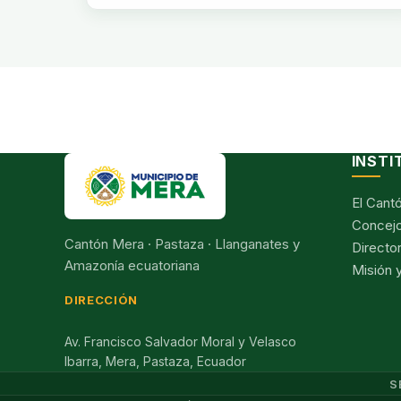
INSTI
El Cant
Concejo
Cantón Mera · Pastaza · Llanganates y
Director
Amazonía ecuatoriana
Misión y
DIRECCIÓN
Av. Francisco Salvador Moral y Velasco
Ibarra, Mera, Pastaza, Ecuador
S