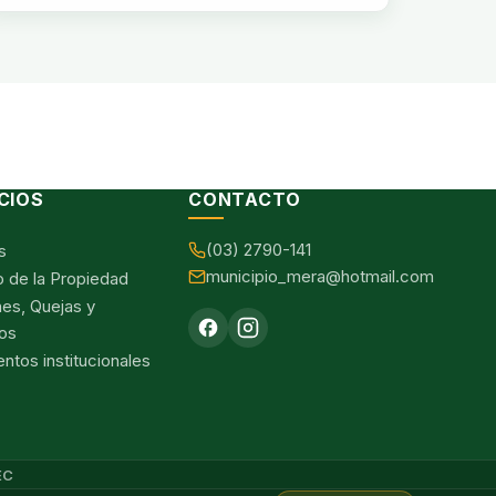
CIOS
CONTACTO
(03) 2790-141
s
municipio_mera@hotmail.com
o de la Propiedad
nes, Quejas y
os
tos institucionales
EC