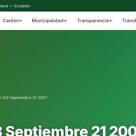
staza — Ecuador
Cantón
Municipalidad
Transparencia
Trámi
 del Cantón Mera
Cantón Mera · Pastaza · Llanganates y Amazoní
a 143 Septiembre 21 2007
3 Septiembre 21 20