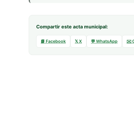
Compartir este acta municipal:
📘 Facebook
𝕏 X
💬 WhatsApp
✉️ 