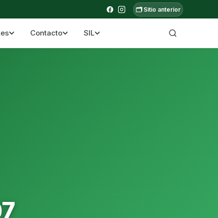
🗂️ Sitio anterior
tes
Contacto
SIL
a ecuatoriana
07