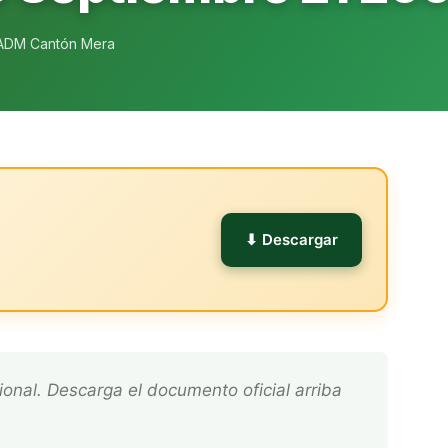
ADM Cantón Mera
l
⬇ Descargar