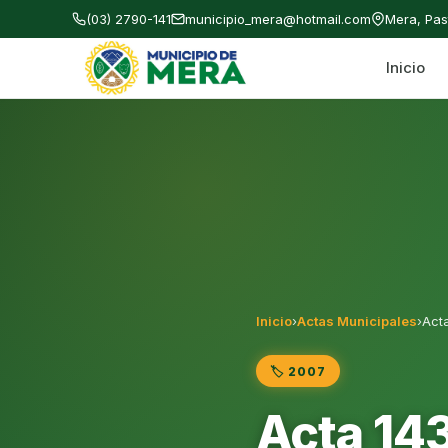
(03) 2790-141
municipio_mera@hotmail.com
Mera, Pa
Inicio
Gobierno Autónomo Descentralizado Municipal
Inicio
›
Actas Municipales
›
Act
🏷️ 2007
Acta 14