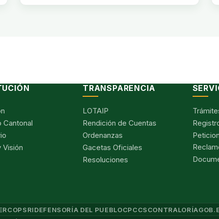
TUCIÓN
TRANSPARENCIA
SERVI
ón
LOTAIP
Trámite
 Cantonal
Rendición de Cuentas
Registr
io
Ordenanzas
Peticio
Reclam
 Visión
Gacetas Oficiales
Documen
Resoluciones
ERCOP
SRI
DEFENSORÍA DEL PUEBLO
CPCCS
CONTRALORÍA
GOB.