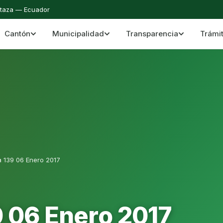
staza — Ecuador
Cantón
Municipalidad
Transparencia
Trámi
 del Cantón Mera
Cantón Mera · Pastaza · Llanganates y Amazoní
a 139 06 Enero 2017
9 06 Enero 2017