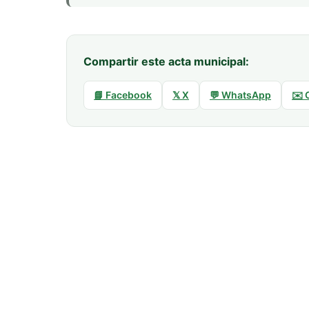
Compartir este acta municipal:
📘 Facebook
𝕏 X
💬 WhatsApp
✉️ 