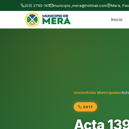
(03) 2790-141
municipio_mera@hotmail.com
Mera, Pa
Inicio
Gobierno Autónomo Descentralizado Municipal
Inicio
›
Actas Municipales
›
Act
🏷️ 2017
Acta 13