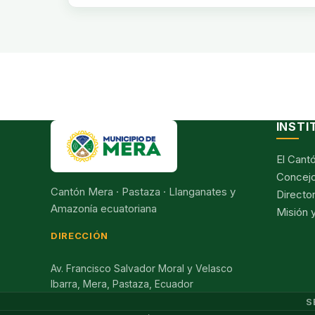
INSTI
El Cant
Concejo
Cantón Mera · Pastaza · Llanganates y
Director
Amazonía ecuatoriana
Misión y
DIRECCIÓN
Av. Francisco Salvador Moral y Velasco
Ibarra, Mera, Pastaza, Ecuador
S