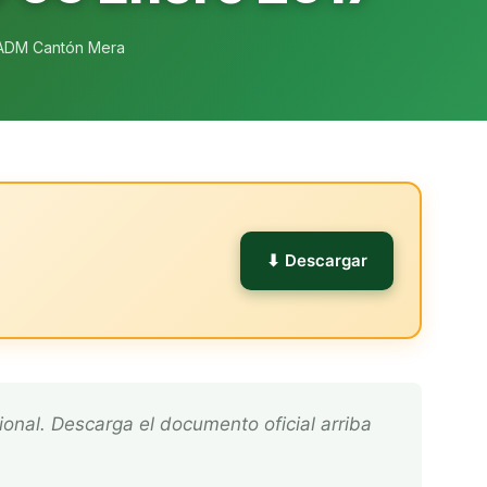
ADM Cantón Mera
l
⬇ Descargar