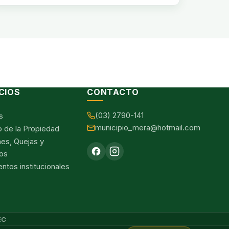
CIOS
CONTACTO
(03) 2790-141
s
municipio_mera@hotmail.com
o de la Propiedad
nes, Quejas y
os
tos institucionales
EC