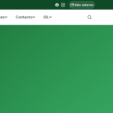
🗂️ Sitio anterior
tes
Contacto
SIL
a ecuatoriana