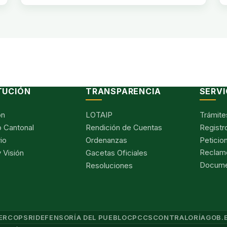
TUCIÓN
TRANSPARENCIA
SERVI
ón
LOTAIP
Trámite
 Cantonal
Rendición de Cuentas
Registr
io
Ordenanzas
Peticio
Reclam
 Visión
Gacetas Oficiales
Documen
Resoluciones
ERCOP
SRI
DEFENSORÍA DEL PUEBLO
CPCCS
CONTRALORÍA
GOB.