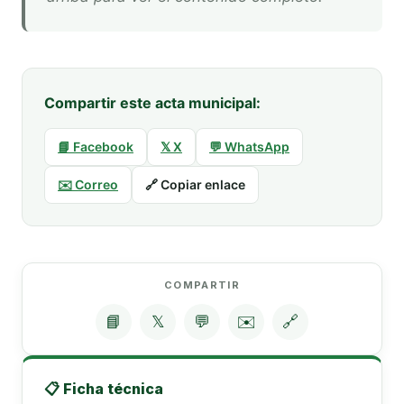
Compartir este acta municipal:
📘 Facebook
𝕏 X
💬 WhatsApp
✉️ Correo
🔗 Copiar enlace
COMPARTIR
📘
𝕏
💬
✉️
🔗
📋 Ficha técnica