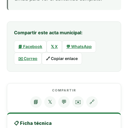
Compartir este acta municipal:
📘 Facebook
𝕏 X
💬 WhatsApp
✉️ Correo
🔗 Copiar enlace
COMPARTIR
📘
𝕏
💬
✉️
🔗
📋 Ficha técnica