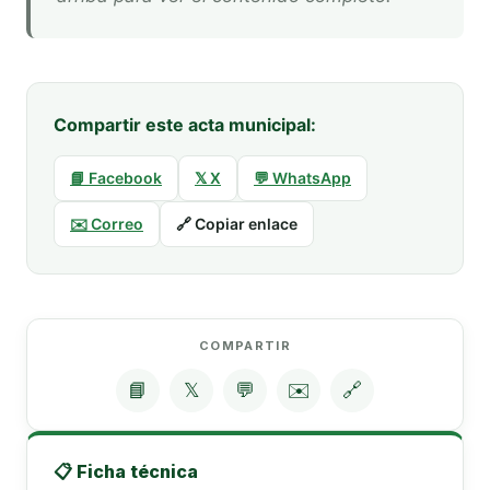
Compartir este acta municipal:
📘 Facebook
𝕏 X
💬 WhatsApp
✉️ Correo
🔗 Copiar enlace
COMPARTIR
📘
𝕏
💬
✉️
🔗
📋 Ficha técnica