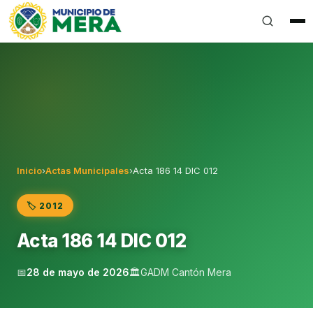
Gobierno Autónomo Descentralizado Municipal del Can
Inicio
›
Actas Municipales
›
Acta 186 14 DIC 012
🏷️ 2012
Acta 186 14 DIC 012
📅
28 de mayo de 2026
🏛️
GADM Cantón Mera