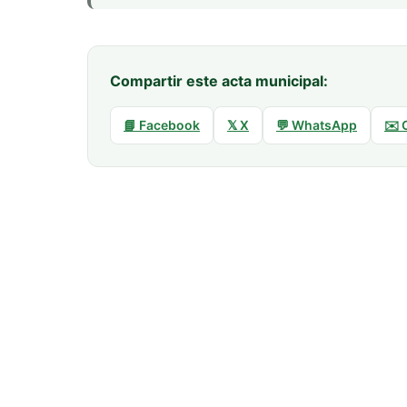
Compartir este acta municipal:
📘 Facebook
𝕏 X
💬 WhatsApp
✉️ 