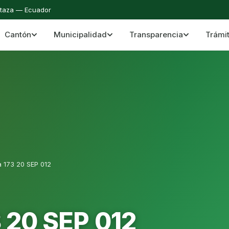
staza — Ecuador
Cantón
Municipalidad
Transparencia
Trámi
 del Cantón Mera
Cantón Mera · Pastaza · Llanganates y Amazoní
a 173 20 SEP 012
3 20 SEP 012