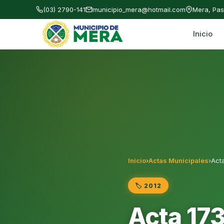
(03) 2790-141
municipio_mera@hotmail.com
Mera, Pa
Inicio
Gobierno Autónomo Descentralizado Municipal
Inicio
›
Actas Municipales
›
Act
🏷️ 2012
Acta 17