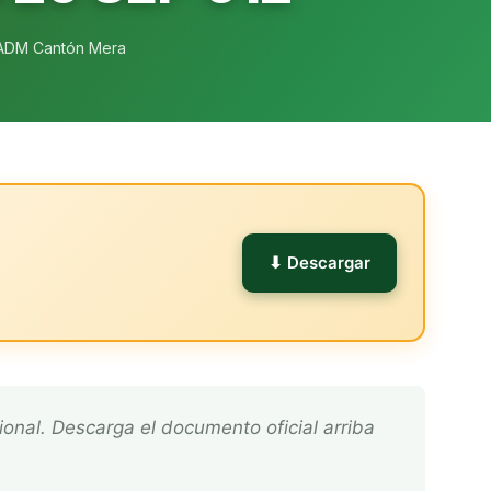
ADM Cantón Mera
l
⬇ Descargar