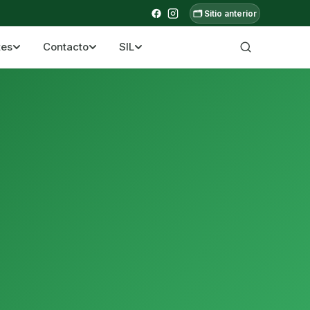
🗂️ Sitio anterior
tes
Contacto
SIL
a ecuatoriana