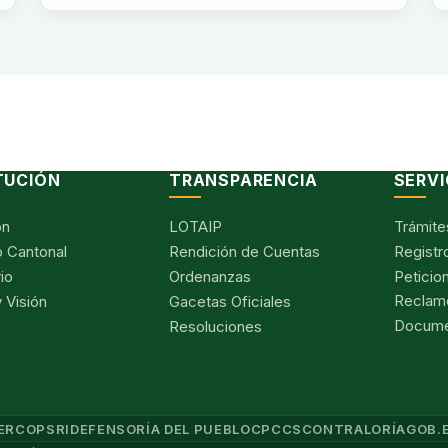
TUCIÓN
TRANSPARENCIA
SERVI
ón
LOTAIP
Trámite
 Cantonal
Rendición de Cuentas
Registr
io
Ordenanzas
Peticio
Reclam
 Visión
Gacetas Oficiales
Documen
Resoluciones
ERCOP
SRI
DEFENSORÍA DEL PUEBLO
CPCCS
CONTRALORÍA
GOB.