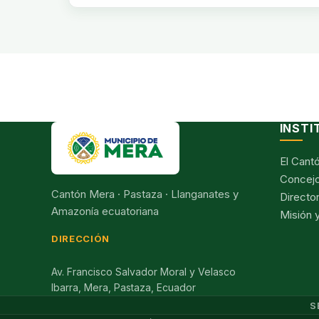
INSTI
El Cant
Concejo
Cantón Mera · Pastaza · Llanganates y
Director
Amazonía ecuatoriana
Misión y
DIRECCIÓN
Av. Francisco Salvador Moral y Velasco
Ibarra, Mera, Pastaza, Ecuador
S