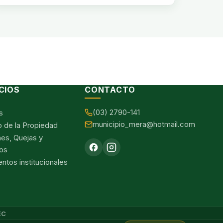
CIOS
CONTACTO
(03) 2790-141
s
municipio_mera@hotmail.com
o de la Propiedad
nes, Quejas y
os
tos institucionales
EC