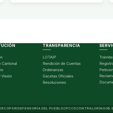
TUCIÓN
TRANSPARENCIA
SERVI
ón
LOTAIP
Trámite
 Cantonal
Rendición de Cuentas
Registr
io
Ordenanzas
Peticio
Reclam
 Visión
Gacetas Oficiales
Documen
Resoluciones
ERCOP
SRI
DEFENSORÍA DEL PUEBLO
CPCCS
CONTRALORÍA
GOB.