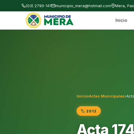
(03) 2790-141
municipio_mera@hotmail.com
Mera, Pa
Inicio
Gobierno Autónomo Descentralizado Municipal
Inicio
›
Actas Municipales
›
Act
🏷️ 2012
Acta 174