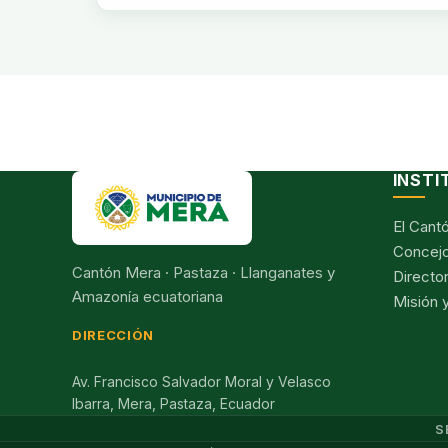
INSTI
El Cant
Concejo
Cantón Mera · Pastaza · Llanganates y
Director
Amazonía ecuatoriana
Misión y
DIRECCIÓN
Av. Francisco Salvador Moral y Velasco
Ibarra, Mera, Pastaza, Ecuador
S