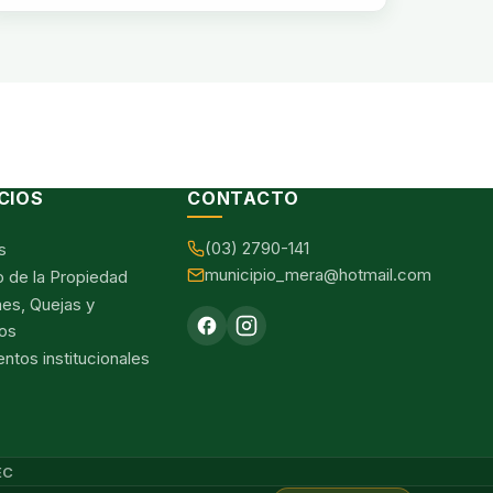
CIOS
CONTACTO
(03) 2790-141
s
municipio_mera@hotmail.com
o de la Propiedad
nes, Quejas y
os
tos institucionales
EC