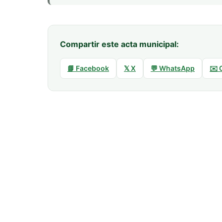
Compartir este acta municipal:
📘 Facebook
𝕏 X
💬 WhatsApp
✉️ 