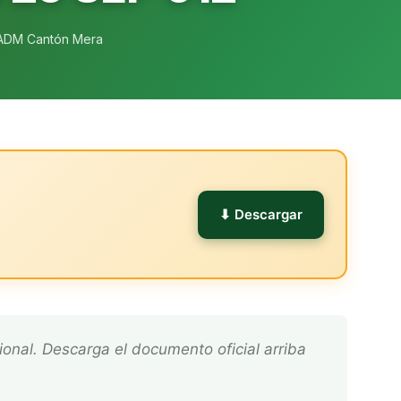
ADM Cantón Mera
l
⬇ Descargar