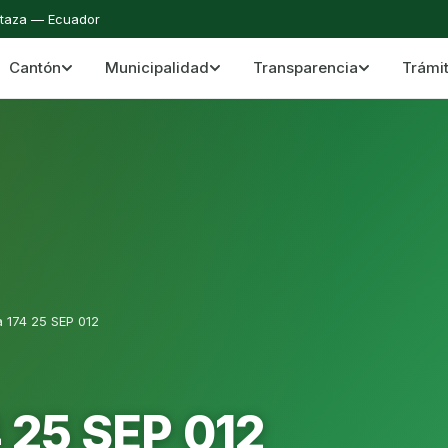
staza — Ecuador
Cantón
Municipalidad
Transparencia
Trámi
 del Cantón Mera
Cantón Mera · Pastaza · Llanganates y Amazoní
a 174 25 SEP 012
 25 SEP 012