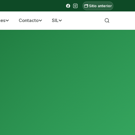
🗂️ Sitio anterior
tes
Contacto
SIL
a ecuatoriana