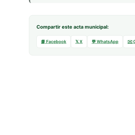
Compartir este acta municipal:
📘 Facebook
𝕏 X
💬 WhatsApp
✉️ 