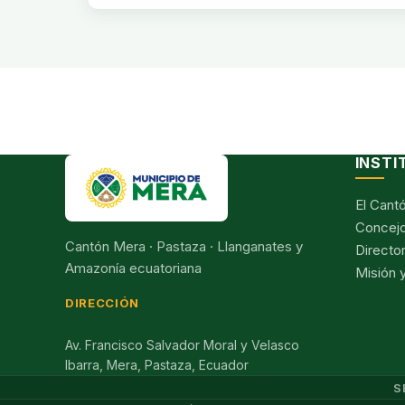
INSTI
El Cant
Concejo
Cantón Mera · Pastaza · Llanganates y
Director
Amazonía ecuatoriana
Misión y
DIRECCIÓN
Av. Francisco Salvador Moral y Velasco
Ibarra, Mera, Pastaza, Ecuador
S