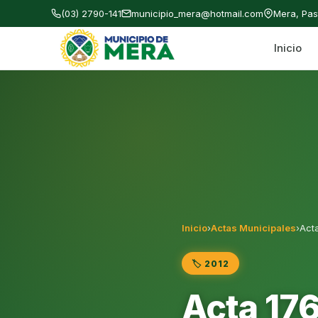
(03) 2790-141
municipio_mera@hotmail.com
Mera, Pa
Inicio
Gobierno Autónomo Descentralizado Municipal
Inicio
›
Actas Municipales
›
Act
🏷️ 2012
Acta 176