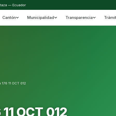
staza — Ecuador
Cantón
Municipalidad
Transparencia
Trámi
 del Cantón Mera
Cantón Mera · Pastaza · Llanganates y Amazoní
a 176 11 OCT 012
 11 OCT 012