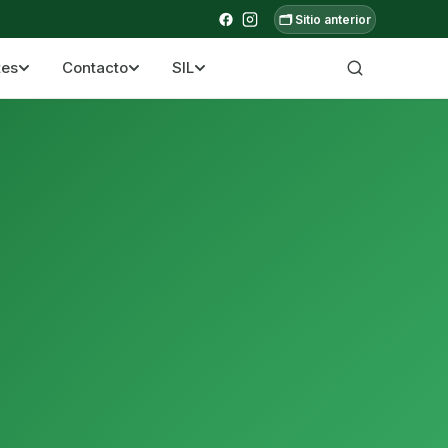
🗂️ Sitio anterior
tes
Contacto
SIL
a ecuatoriana