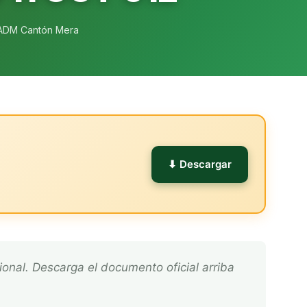
ADM Cantón Mera
l
⬇ Descargar