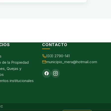
CIOS
CONTACTO
(03) 2790-141
s
municipio_mera@hotmail.com
o de la Propiedad
nes, Quejas y
os
tos institucionales
EC