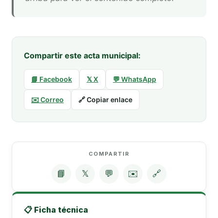
Compartir este acta municipal:
📘 Facebook
𝕏 X
💬 WhatsApp
✉️ Correo
🔗 Copiar enlace
COMPARTIR
📘
𝕏
💬
✉️
🔗
📋 Ficha técnica