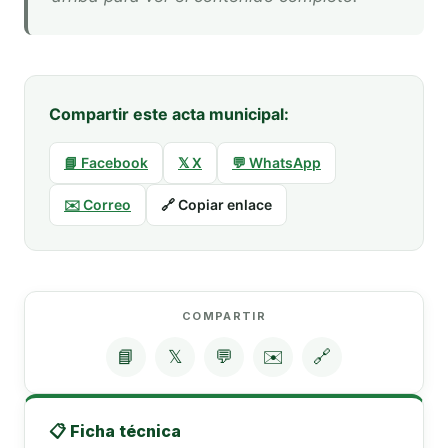
Compartir este acta municipal:
📘 Facebook
𝕏 X
💬 WhatsApp
✉️ Correo
🔗 Copiar enlace
COMPARTIR
📘
𝕏
💬
✉️
🔗
📋 Ficha técnica