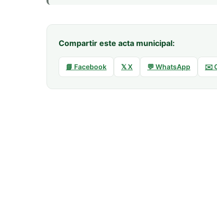
Compartir este acta municipal:
📘 Facebook
𝕏 X
💬 WhatsApp
✉️ 