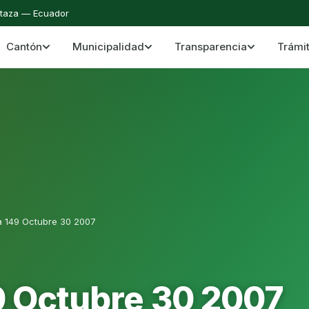
staza — Ecuador
Cantón
Municipalidad
Transparencia
Trámi
 del Cantón Mera
Cantón Mera · Pastaza · Llanganates y Amazoní
a 149 Octubre 30 2007
9 Octubre 30 2007