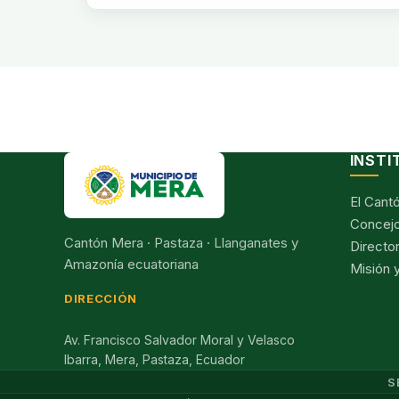
INSTI
El Cant
Concejo
Cantón Mera · Pastaza · Llanganates y
Director
Amazonía ecuatoriana
Misión y
DIRECCIÓN
Av. Francisco Salvador Moral y Velasco
Ibarra, Mera, Pastaza, Ecuador
S