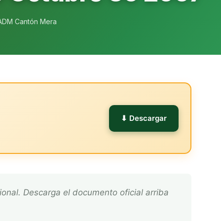
ADM Cantón Mera
l
⬇ Descargar