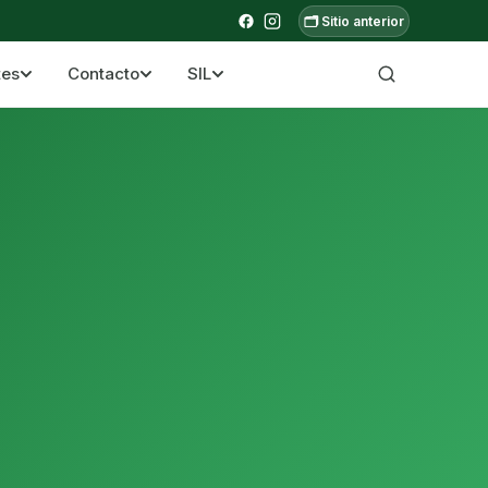
🗂️ Sitio anterior
tes
Contacto
SIL
a ecuatoriana