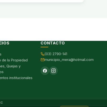
CIOS
CONTACTO
(03) 2790-141
s
municipio_mera@hotmail.com
o de la Propiedad
nes, Quejas y
os
tos institucionales
EC