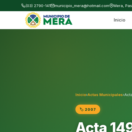
(03) 2790-141
municipio_mera@hotmail.com
Mera, Pa
Inicio
Gobierno Autónomo Descentralizado Municipal
Inicio
›
Actas Municipales
›
Act
🏷️ 2007
Acta 14