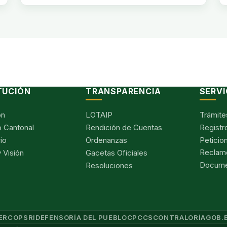
TUCIÓN
TRANSPARENCIA
SERVI
ón
LOTAIP
Trámite
 Cantonal
Rendición de Cuentas
Registr
io
Ordenanzas
Peticio
Reclam
 Visión
Gacetas Oficiales
Documen
Resoluciones
ERCOP
SRI
DEFENSORÍA DEL PUEBLO
CPCCS
CONTRALORÍA
GOB.