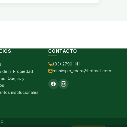
CIOS
CONTACTO
(03) 2790-141
s
municipio_mera@hotmail.com
o de la Propiedad
nes, Quejas y
os
tos institucionales
EC