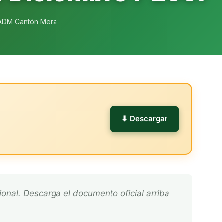
ADM Cantón Mera
l
⬇ Descargar