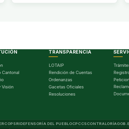
TUCIÓN
TRANSPARENCIA
SERVI
ón
LOTAIP
Trámite
 Cantonal
Rendición de Cuentas
Registr
io
Ordenanzas
Peticio
Reclam
 Visión
Gacetas Oficiales
Documen
Resoluciones
ERCOP
SRI
DEFENSORÍA DEL PUEBLO
CPCCS
CONTRALORÍA
GOB.