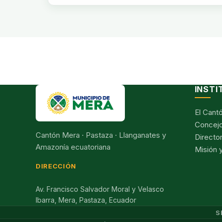
INSTI
El Cant
Concejo
Cantón Mera · Pastaza · Llanganates y
Director
Amazonía ecuatoriana
Misión y
DIRECCIÓN
Av. Francisco Salvador Moral y Velasco
Ibarra, Mera, Pastaza, Ecuador
S