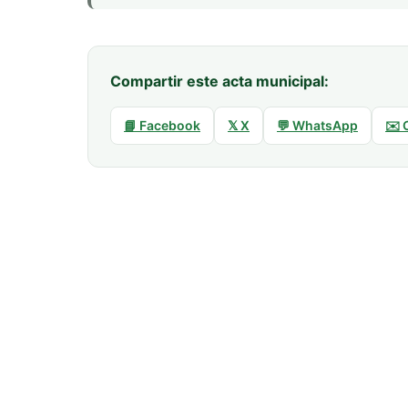
Compartir este acta municipal:
📘 Facebook
𝕏 X
💬 WhatsApp
✉️ 