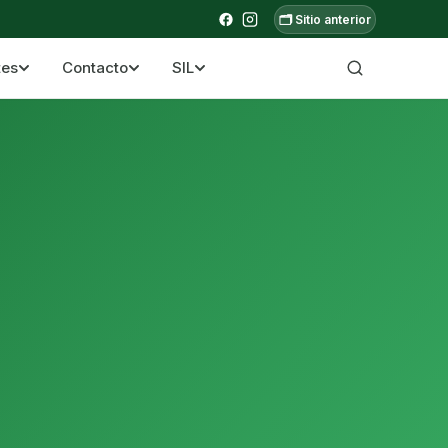
🗂️ Sitio anterior
tes
Contacto
SIL
a ecuatoriana