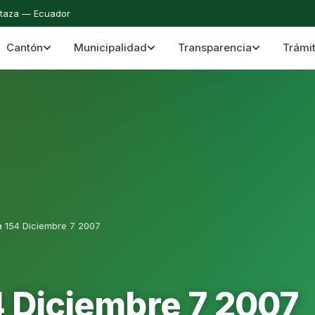
staza — Ecuador
Cantón
Municipalidad
Transparencia
Trámi
 del Cantón Mera
Cantón Mera · Pastaza · Llanganates y Amazoní
a 154 Diciembre 7 2007
4 Diciembre 7 2007