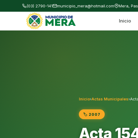
(03) 2790-141
municipio_mera@hotmail.com
Mera, Pa
Inicio
Gobierno Autónomo Descentralizado Municipal
Inicio
›
Actas Municipales
›
Act
🏷️ 2007
Acta 15