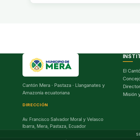
INSTI
El Cant
Concejo
Cantón Mera · Pastaza · Llanganates y
Director
Amazonía ecuatoriana
Misión y
DIRECCIÓN
Av. Francisco Salvador Moral y Velasco
Ibarra, Mera, Pastaza, Ecuador
S