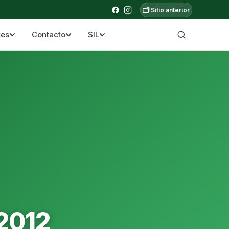
🗂️ Sitio anterior
tes
Contacto
SIL
a ecuatoriana
2012