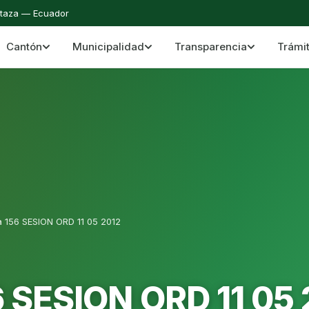
staza — Ecuador
Cantón
Municipalidad
Transparencia
Trámi
 del Cantón Mera
Cantón Mera · Pastaza · Llanganates y Amazoní
a 156 SESION ORD 11 05 2012
6 SESION ORD 11 05 