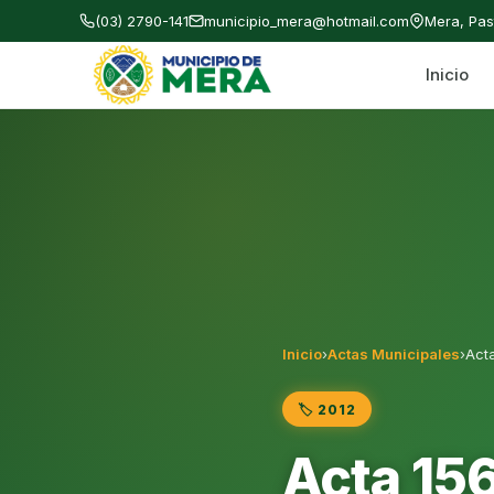
(03) 2790-141
municipio_mera@hotmail.com
Mera, Pa
Inicio
Gobierno Autónomo Descentralizado Municipal
Inicio
›
Actas Municipales
›
Act
🏷️ 2012
Acta 15