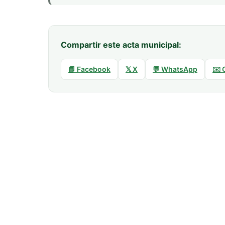
Compartir este acta municipal:
📘 Facebook
𝕏 X
💬 WhatsApp
✉️ 