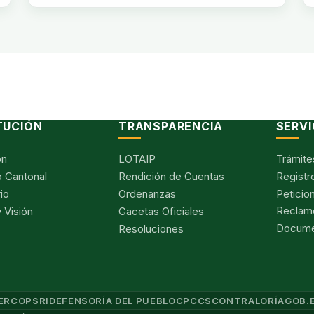
TUCIÓN
TRANSPARENCIA
SERVI
ón
LOTAIP
Trámite
 Cantonal
Rendición de Cuentas
Registr
io
Ordenanzas
Peticio
Reclam
 Visión
Gacetas Oficiales
Documen
Resoluciones
ERCOP
SRI
DEFENSORÍA DEL PUEBLO
CPCCS
CONTRALORÍA
GOB.