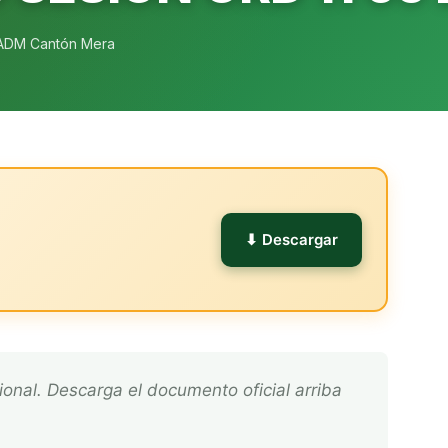
ADM Cantón Mera
l
⬇ Descargar