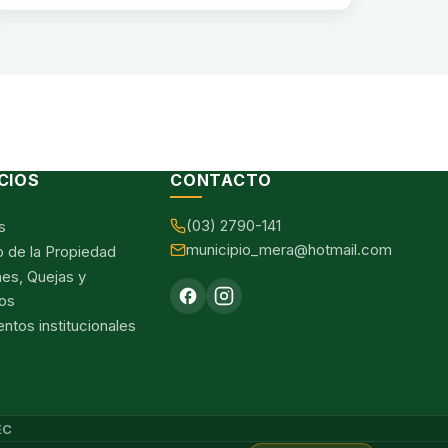
CIOS
CONTACTO
(03) 2790-141
s
municipio_mera@hotmail.com
o de la Propiedad
nes, Quejas y
os
tos institucionales
EC