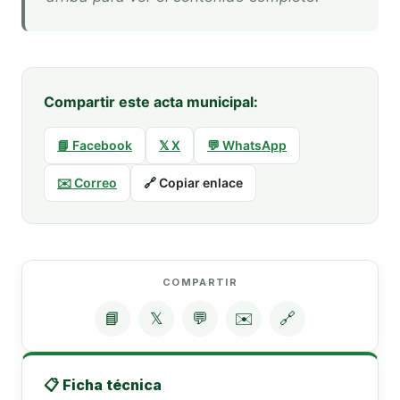
Compartir este acta municipal:
📘 Facebook
𝕏 X
💬 WhatsApp
✉️ Correo
🔗 Copiar enlace
COMPARTIR
📘
𝕏
💬
✉️
🔗
📋 Ficha técnica