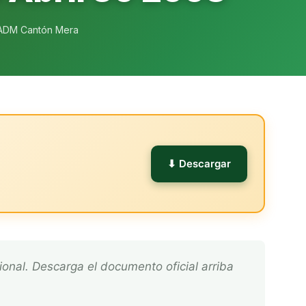
ADM Cantón Mera
l
⬇ Descargar