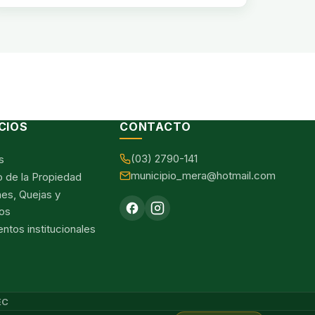
CIOS
CONTACTO
(03) 2790-141
s
municipio_mera@hotmail.com
o de la Propiedad
nes, Quejas y
os
tos institucionales
EC