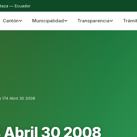
staza — Ecuador
Cantón
Municipalidad
Transparencia
Trámi
 del Cantón Mera
Cantón Mera · Pastaza · Llanganates y Amazoní
 174 Abril 30 2008
 Abril 30 2008