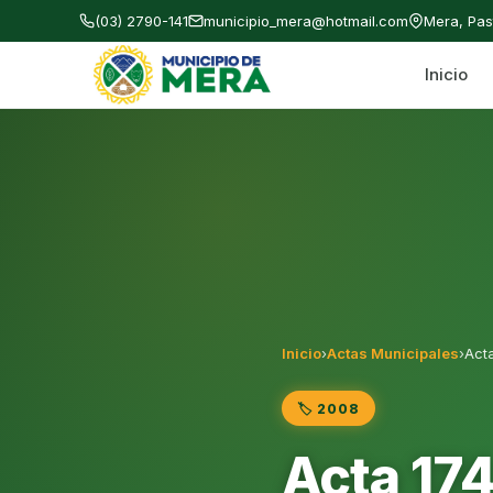
(03) 2790-141
municipio_mera@hotmail.com
Mera, Pa
Inicio
Gobierno Autónomo Descentralizado Municipal
Inicio
›
Actas Municipales
›
Acta
🏷️ 2008
Acta 174