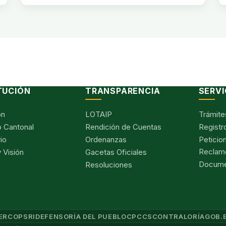
TUCIÓN
TRANSPARENCIA
SERVI
ón
LOTAIP
Trámite
 Cantonal
Rendición de Cuentas
Registr
io
Ordenanzas
Peticio
Reclam
 Visión
Gacetas Oficiales
Documen
Resoluciones
ERCOP
SRI
DEFENSORÍA DEL PUEBLO
CPCCS
CONTRALORÍA
GOB.