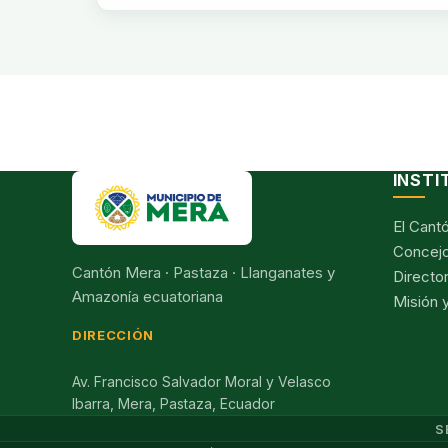
INSTI
El Cant
Concejo
Cantón Mera · Pastaza · Llanganates y
Director
Amazonía ecuatoriana
Misión y
DIRECCIÓN
Av. Francisco Salvador Moral y Velasco
Ibarra, Mera, Pastaza, Ecuador
S