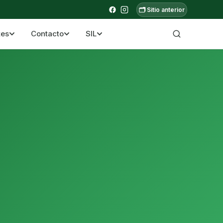
🗂️ Sitio anterior
tes
Contacto
SIL
a ecuatoriana