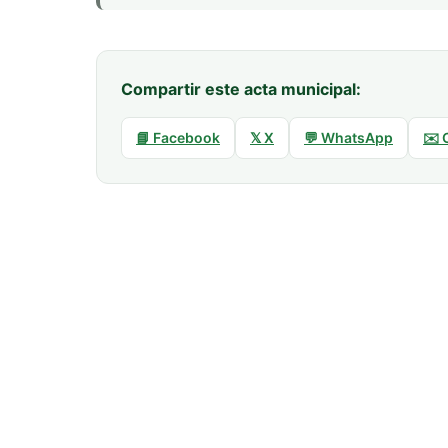
Compartir este acta municipal:
📘 Facebook
𝕏 X
💬 WhatsApp
✉️ 