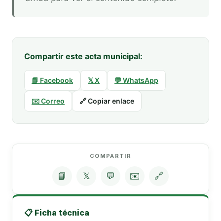
Compartir este acta municipal:
📘 Facebook
𝕏 X
💬 WhatsApp
✉️ Correo
🔗 Copiar enlace
COMPARTIR
📘
𝕏
💬
✉️
🔗
📋 Ficha técnica